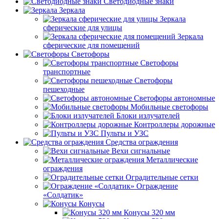
Светодиодные знаки
Зеркала
Зеркала
сферические для улицы
Зеркала
сферические для помещений
Светофоры
Светофоры
транспортные
Светофоры
пешеходные
Светофоры автономные
Мобильные светофоры
Блоки излучателей
Контроллеры дорожные
Пульты и УЗС
Средства ограждения
Вехи сигнальные
Металлические
ограждения
Оградительные сетки
Ограждение
«Солдатик»
Конусы
Конусы 320 мм