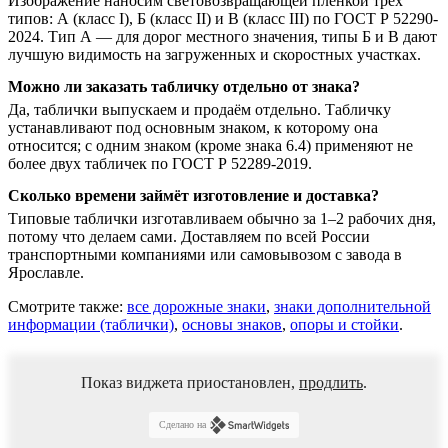
Изображение наносим световозвращающей плёнкой трёх
типов: А (класс I), Б (класс II) и В (класс III) по ГОСТ Р 52290-
2024. Тип А — для дорог местного значения, типы Б и В дают
лучшую видимость на загруженных и скоростных участках.
Можно ли заказать табличку отдельно от знака?
Да, таблички выпускаем и продаём отдельно. Табличку
устанавливают под основным знаком, к которому она
относится; с одним знаком (кроме знака 6.4) применяют не
более двух табличек по ГОСТ Р 52289-2019.
Сколько времени займёт изготовление и доставка?
Типовые таблички изготавливаем обычно за 1–2 рабочих дня,
потому что делаем сами. Доставляем по всей России
транспортными компаниями или самовывозом с завода в
Ярославле.
Смотрите также:
все дорожные знаки
,
знаки дополнительной
информации (таблички)
,
основы знаков
,
опоры и стойки
.
Показ виджета приостановлен,
продлить
.
Сделано на