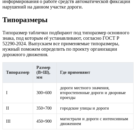
информирования о работе средств автоматической фиксации
нарушений на данном участке дороги.
Типоразмеры
Типоразмер таблички подбирают под типоразмер основного
знака, под которым её устанавливают, согласно ГОСТ Р
52290-2024. Выпускаем все применяемые типоразмеры,
нужный поможем определить по проекту организации
дорожного движения.
Размер
Типоразмер
(В×Ш),
Где применяют
мм
дороги местного значения,
I
300×600
второстепенные дороги и дворовые
проезды
II
350×700
городские улицы и дороги
магистрали и дороги с интенсивным
III
450×900
движением