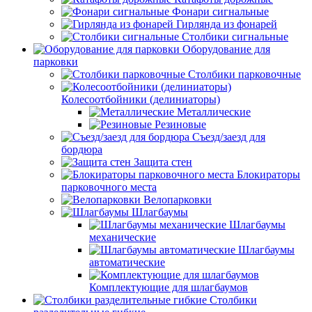
Фонари сигнальные
Гирлянда из фонарей
Столбики сигнальные
Оборудование для
парковки
Столбики парковочные
Колесоотбойники (делиниаторы)
Металлические
Резиновые
Съезд/заезд для
бордюра
Защита стен
Блокираторы
парковочного места
Велопарковки
Шлагбаумы
Шлагбаумы
механические
Шлагбаумы
автоматические
Комплектующие для шлагбаумов
Столбики