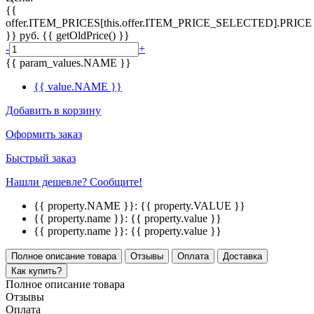
{{
offer.ITEM_PRICES[this.offer.ITEM_PRICE_SELECTED].PRICE
}}
руб.
{{ getOldPrice() }}
-
+
{{ param_values.NAME }}
{{ value.NAME }}
Добавить в корзину
Оформить заказ
Быстрый заказ
Нашли дешевле? Сообщите!
{{ property.NAME }}:
{{ property.VALUE }}
{{ property.name }}:
{{ property.value }}
{{ property.name }}:
{{ property.value }}
Полное описание товара
Отзывы
Оплата
Доставка
Как купить?
Полное описание товара
Отзывы
Оплата