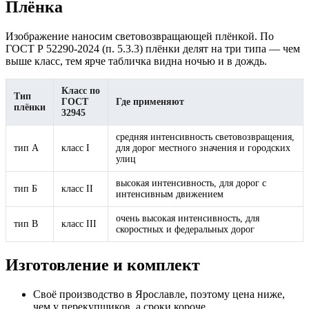
Плёнка
Изображение наносим световозвращающей плёнкой. По
ГОСТ Р 52290-2024 (п. 5.3.3) плёнки делят на три типа — чем
выше класс, тем ярче табличка видна ночью и в дождь.
Класс по
Тип
ГОСТ
Где применяют
плёнки
32945
средняя интенсивность световозвращения,
тип А
класс I
для дорог местного значения и городских
улиц
высокая интенсивность, для дорог с
тип Б
класс II
интенсивным движением
очень высокая интенсивность, для
тип В
класс III
скоростных и федеральных дорог
Изготовление и комплект
Своё производство в Ярославле, поэтому цена ниже,
чем у перекупщиков, а сроки короче.